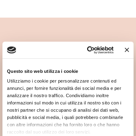
Un capo Baby Lord nasce con
la lavorazione del filato e
continua a vivere con la sua
Questo sito web utilizza i cookie
Utilizziamo i cookie per personalizzare contenuti ed
manutenzione nel tempo. La
annunci, per fornire funzionalità dei social media e per
analizzare il nostro traffico. Condividiamo inoltre
materia prima scelta con
informazioni sul modo in cui utilizza il nostro sito con i
attenzione e il design curato
nostri partner che si occupano di analisi dei dati web,
pubblicità e social media, i quali potrebbero combinarle
nei dettagli lo rendono un
con altre informazioni che ha fornito loro o che hanno
raccolto dal suo utilizzo dei loro servizi.