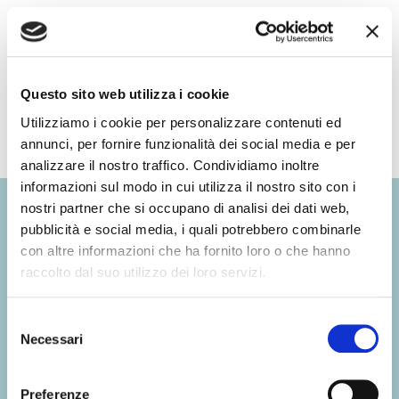
Scopri di più sui filati che utilizziamo
Questo sito web utilizza i cookie
Utilizziamo i cookie per personalizzare contenuti ed
annunci, per fornire funzionalità dei social media e per
analizzare il nostro traffico. Condividiamo inoltre
informazioni sul modo in cui utilizza il nostro sito con i
nostri partner che si occupano di analisi dei dati web,
pubblicità e social media, i quali potrebbero combinarle
Un capo Baby Lord nasce con
con altre informazioni che ha fornito loro o che hanno
raccolto dal suo utilizzo dei loro servizi.
la lavorazione del filato e
Selezione
continua a vivere con la sua
Necessari
del
consenso
manutenzione nel tempo. La
Preferenze